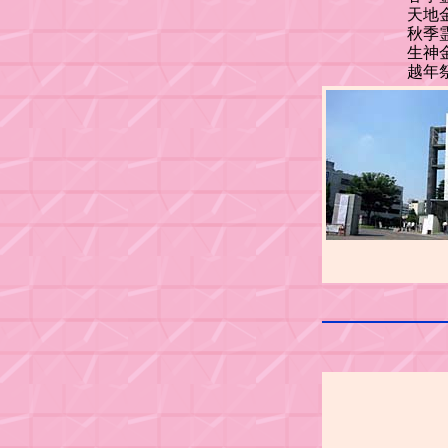
天地金乃神
秋季霊祭
生神金光大神
越年祭 
東工
大岡山