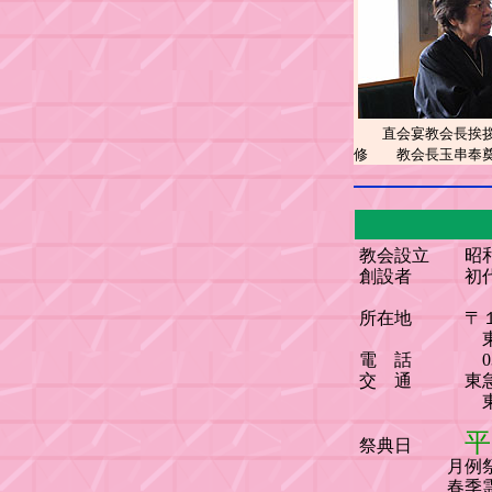
直会宴教会長挨拶 
修 教会長玉串奉
教会設立 昭和
創設者 初代
現教会長
所在地 〒１
東京都大田
電 話 03（3720）
交 通 東急大
東京工業大
平成
祭典日
月例祭 毎月
春季霊祭