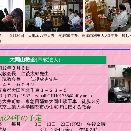
５月30日、天地金乃神大祭 開教50年祭、高瀬由利夫大人5年祭 麗し
奠
大岡山教会
(宗教法人)
12年３月６日
教会長 仁後太郎先生
 仁後成男先生
４５－００６２
区北千束３－２３－５
1987 e-mail GEH01755@nifty.ne.jp
井町線、東急目蒲線大岡山駅下車 徒歩３分
学学園都市の住宅街に接する教会
24年の予定
 3日 13日 23日(霊祭) 午後２時
 3月 23日（金） 午後２時