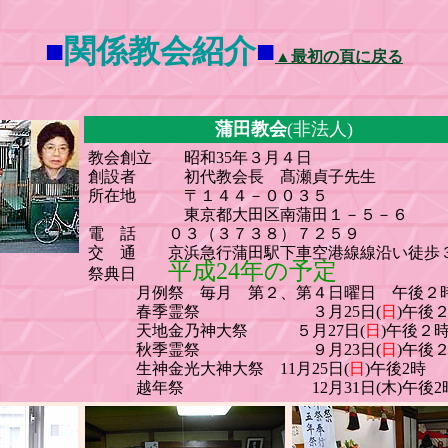
■
関係教会紹介
■
▲最初の頁に戻る
蒲田教会
(非法人)
教会創立 昭和35年３月４日
創設者 初代教会長 髙瀬貞子先生
所在地 〒１４４－００３５
東京都大田区南蒲田１－５－６
電 話 ０３（３７３８）７２５９
交 通 京浜急行蒲田駅下車空港線線沿い徒歩
平成24年の予定
祭典日
月例祭 毎月 第２、第４日曜日 午後２
春季霊祭 ３月25日(
日
)午後
天地金乃神大祭 ５月27日(
日
)午後
秋季霊祭 ９月23日(
日
)午後
生神金光大神大祭 11月25日(
日
)午後2時
越年祭 12月31日(木)午後2